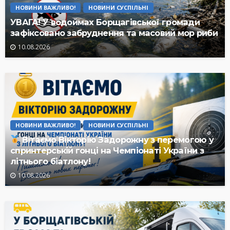
НОВИНИ ВАЖЛИВО!
НОВИНИ СУСПІЛЬНІ
УВАГА! У водоймах Борщагівської громади
зафіксовано забруднення та масовий мор риби
10.08.2026
НОВИНИ ВАЖЛИВО!
НОВИНИ СУСПІЛЬНІ
Вітаємо Вікторію Задорожну з перемогою у
спринтерській гонці на Чемпіонаті України з
літнього біатлону!
10.08.2026