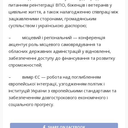
питанням реінтеграції ВПО, біженців і ветеранів у
цивільне життя, а також налагодженню співпраці між
зацікавленими сторонами, громадянським
суспільством і українською діаспорою;
– місцевий і регіональний — конференція
акцентує роль місцевого самоврядування та
обласних державних адміністрацій у відновленні,
забезпеченні доступу до фінансування та розвитку
спроможностей;
– вимір ЄС — робота над поглибленням
європейської інтеграції, узгодженням політик і
інституцій України з європейськими стандартами та
забезпеченням довгострокового економічного і
соціального прогресу.
SHARE ON FACEBOOK