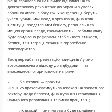
рівня, спрямованої на швидке відновлення та
довгострокову реконструкцію України в умовах
збройної агресії з боку РФ. У конференції беруть
участь уряди, міжнародні організації, фінансові
інституції, представники бізнесу, регіональні та
місцеві органи влади, громадськість. Особливу увагу
буде приділено реформам, стабільності, стійкості,
безпеці та інтеграції України в європейське
співтовариство.
Захід передбачає реалізацію принципів Лугано —
всеохоплюючого підходу до відбудови — та
виокремлює чотири ключові напрями:
– бізнесовий — проєкти
URC2025 враховиватимуть занепокоєння приватного
сектору щодо безпеки, фінансування і страхування,
надмірного регулювання та ринку праці та ін.;
– людський — значна увага буде приділена