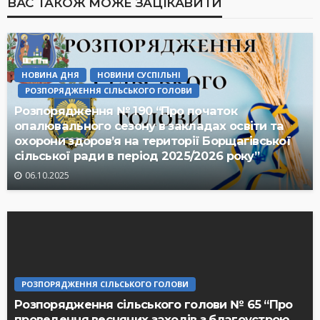
ВАС ТАКОЖ МОЖЕ ЗАЦІКАВИТИ
НОВИНА ДНЯ
НОВИНИ СУСПІЛЬНІ
РОЗПОРЯДЖЕННЯ СІЛЬСЬКОГО ГОЛОВИ
Розпорядження № 190 “Про початок
опалювального сезону в закладах освіти та
охорони здоров’я на території Борщагівської
сільської ради в період 2025/2026 року”
06.10.2025
РОЗПОРЯДЖЕННЯ СІЛЬСЬКОГО ГОЛОВИ
Розпорядження сільського голови № 65 “Про
проведення весняних заходів з благоустрою