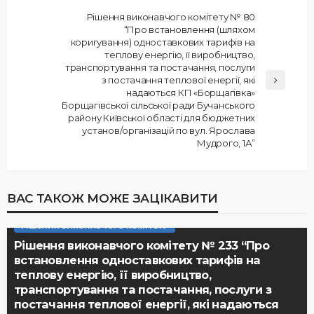
Рішення виконавчого комітету № 80
“Про встановлення (шляхом
коригування) одноставкових тарифів на
теплову енергію, її виробництво,
транспортування та постачання, послуги
з постачання теплової енергії, які
надаються КП «Борщагівка»
Борщагівської сільської ради Бучанського
району Київської області для бюджетних
установ/організацій по вул. Ярослава
Мудрого, 1А”
ВАС ТАКОЖ МОЖЕ ЗАЦІКАВИТИ
РІШЕННЯ ВИКОНАВЧОГО КОМІТЕТУ
Рішення виконавчого комітету № 233 “Про
встановлення одноставкових тарифів на
теплову енергію, її виробництво,
транспортування та постачання, послуги з
постачання теплової енергії, які надаються