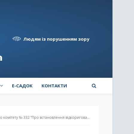
Людям із порушенням зору
а
E-САДОК
КОНТАКТИ
 відкоригованих тарифів на послуги з централізованого водопостачання, які надаються КП «Софія» Борщагівської сільської ради “