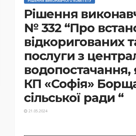
РІШЕННЯ ВИКОНАВЧОГО КОМІТЕТУ
Рішення виконавч
№ 332 “Про вста
відкоригованих т
послуги з центра
водопостачання, 
КП «Софія» Борща
сільської ради “
21.05.2024