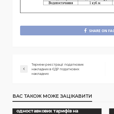
SHARE ON FA
Терміни реєстрації податкових
накладних в ЄДР податкових
накладних
РІШЕННЯ ВИКОНАВЧОГО КОМІТЕТУ
ВАС ТАКОЖ МОЖЕ ЗАЦІКАВИТИ
Рішення виконавчого комітету №
233 “Про встановлення
одноставкових тарифів на