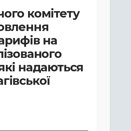
ого комітету
новлення
арифів на
лізованого
які надаються
гівської