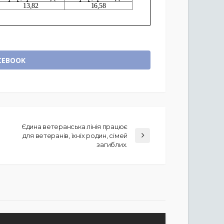
CEBOOK
Єдина ветеранська лінія працює
для ветеранів, їхніх родин, сімей
загиблих.