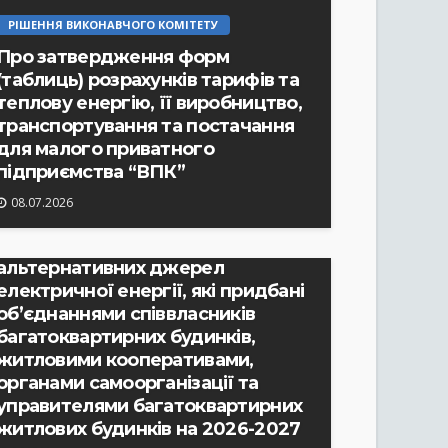
РІШЕННЯ ВИКОНАВЧОГО КОМІТЕТУ
Про затвердження форм
(таблиць) розрахунків тарифів та
теплову енергію, її виробництво,
транспортування та постачання
для малого приватного
РІШЕННЯ ВИКОНАВЧОГО КОМІТЕТУ
підприємства “ВПК”
Про затвердження протоколу №
08.07.2026
2 засідання комісії по
відшкодуванню вартості
альтернативних джерел
електричної енергії, які придбані
об’єднаннями співвласників
багатоквартирних будинків,
житловими кооперативами,
органами самоорганізації та
управителями багатоквартирних
житлових будинків на 2026-2027