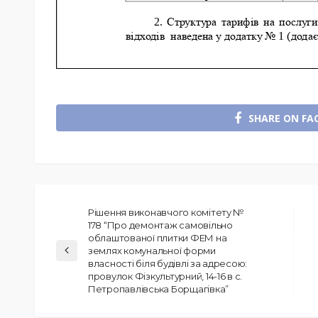
SHARE ON FA
Рішення виконавчого комітету №
178 “Про демонтаж самовільно
облаштованої плитки ФЕМ на
землях комунальної форми
власності біля будівлі за адресою:
провулок Фізкультурний, 14-16 в с.
Петропавлівська Борщагівка”