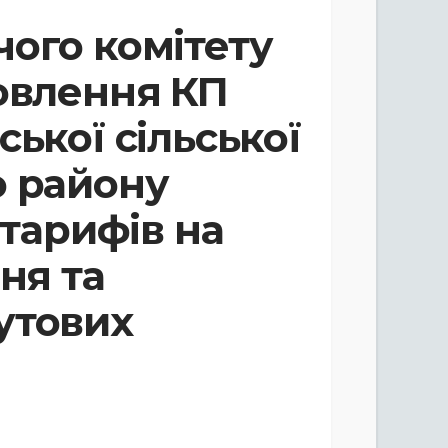
ого комітету
овлення КП
ької сільської
о району
 тарифів на
ня та
утових