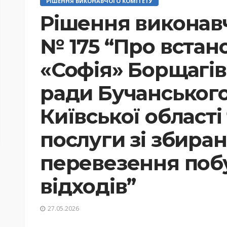
РІШЕННЯ ВИКОНАВЧОГО КОМІТЕТУ
Рішення виконавч
№ 175 “Про встан
«Софія» Борщагівс
ради Бучанськог
Київської області
послуги зі збиран
перевезення поб
відходів”
27.05.2026