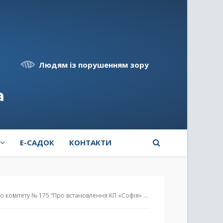
Людям із порушенням зору
а
E-САДОК
КОНТАКТИ
офія» Борщагівської сільської ради Бучанського району Київської області тарифів на послуги зі збирання та перевезення побутових відходів”