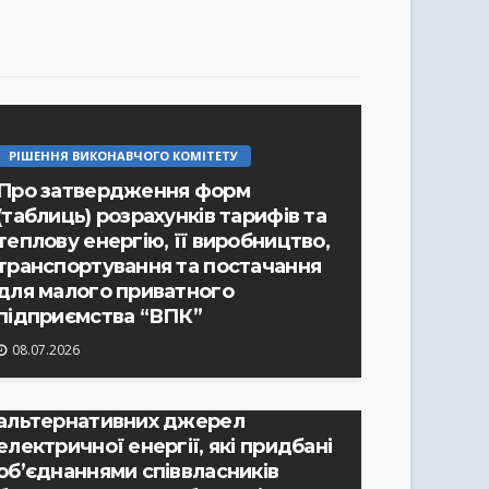
РІШЕННЯ ВИКОНАВЧОГО КОМІТЕТУ
Про затвердження форм
(таблиць) розрахунків тарифів та
теплову енергію, її виробництво,
транспортування та постачання
для малого приватного
РІШЕННЯ ВИКОНАВЧОГО КОМІТЕТУ
підприємства “ВПК”
Про затвердження протоколу №
08.07.2026
2 засідання комісії по
відшкодуванню вартості
альтернативних джерел
електричної енергії, які придбані
об’єднаннями співвласників