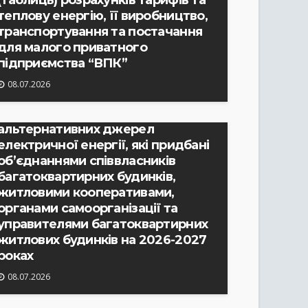
(таблиць) розрахунків тарифів та
теплову енергію, її виробництво,
транспортування та постачання
для малого приватного
РІШЕННЯ ВИКОНАВЧОГО КОМІТЕТУ
підприємства “ВПК”
Про затвердження протоколу №
08.07.2026
2 засідання комісії по
відшкодуванню вартості
альтернативних джерел
електричної енергії, які придбані
об’єднаннями співвласників
багатоквартирних будинків,
житловими кооперативами,
органами самоорганізації та
управителями багатоквартирних
житлових будинків на 2026-2027
роках
08.07.2026