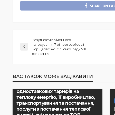
SHARE ON FA
Результати поіменного
голосування 7-ої чергової сесії
Борщагівської сільської ради VIII
скликання
РІШЕННЯ ВИКОНАВЧОГО КОМІТЕТУ
ВАС ТАКОЖ МОЖЕ ЗАЦІКАВИТИ
Рішення виконавчого комітету №
233 “Про встановлення
одноставкових тарифів на
теплову енергію, її виробництво,
транспортування та постачання,
послуги з постачання теплової