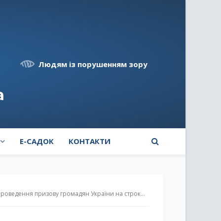
Людям із порушенням зору
а
E-САДОК
КОНТАКТИ
ву громадян України на строкову військову службу на території Борщагівської громади