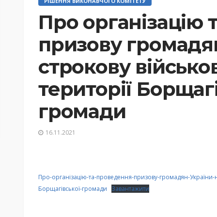
РІШЕННЯ ВИКОНАВЧОГО КОМІТЕТУ
Про організацію 
призову громадя
строкову військо
території Борщаг
громади
16.11.2021
Про-організацію-та-проведення-призову-громадян-України-на
Борщагівської-громади
Завантажити