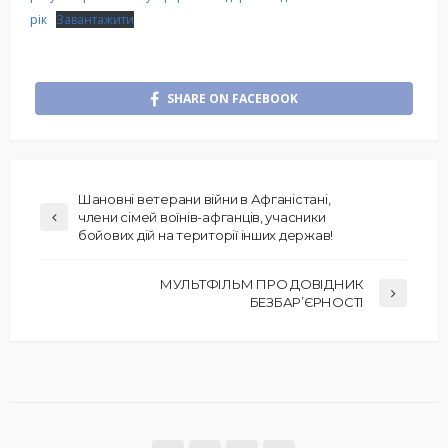
рік
Завантажити
SHARE ON FACEBOOK
Шановні ветерани війни в Афганістані,
члени сімей воїнів-афганців, учасники
бойових дій на території інших держав!
МУЛЬТФІЛЬМ ПРО ДОВІДНИК
БЕЗБАР’ЄРНОСТІ