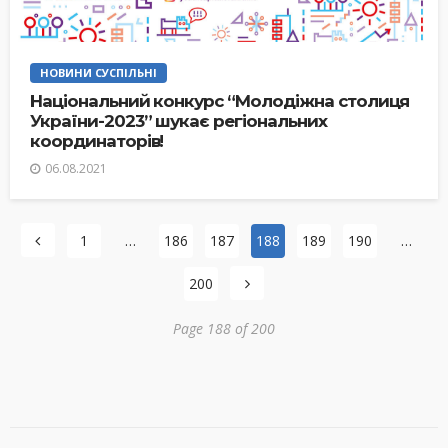
НОВИНИ СУСПІЛЬНІ
Національний конкурс “Молодіжна столиця
України-2023” шукає регіональних
координаторів!
06.08.2021
1
…
186
187
188
189
190
…
200
Page 188 of 200