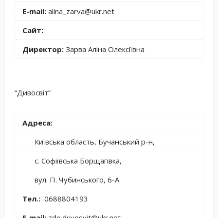
E-mail:
alina_zarva@ukr.net
Сайт:
Директор:
Зарва Аліна Олексіївна
“Дивосвіт”
Адреса:
Київська область, Бучанський р-н,
с. Софіївська Борщагівка,
вул. П. Чубинського, 6-А
Тел.:
0688804193
E-mail:
zdo.duvosvit@ukr.net