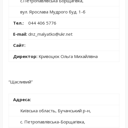
с.Петропавлівська Борщагівка,
вул. Ярослава Мудрого буд. 1-б
Тел.:
044 406 5776
E-mail:
dnz_malyatko@ukr.net
Сайт:
Директор:
Кривоцюк Ольга Михайлівна
“Щасливий”
Адреса:
Київська область, Бучанський р-н,
с. Петропавлівська-Борщагівка,