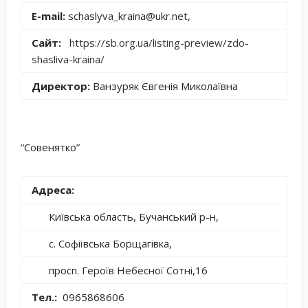
E-mail:
schaslyva_kraina@ukr.net,
Сайт:
https://sb.org.ua/listing-preview/zdo-
shasliva-kraina/
Директор:
Ванзуряк Євгенія Миколаївна
“Совенятко”
Адреса:
Київська область, Бучанський р-н,
с. Софіївська Борщагівка,
просп. Героїв Небесної Сотні,16
Тел.:
0965868606