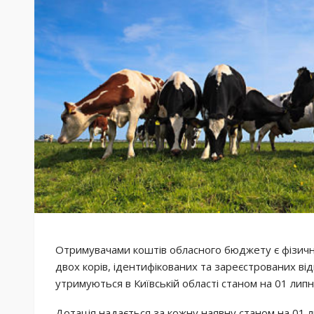
Отримувачами коштів обласного бюджету є фізичні 
двох корів, ідентифікованих та зареєстрованих від
утримуються в Київській області станом на 01 липн
Дотація надається за кожну наявну станом на 01 л