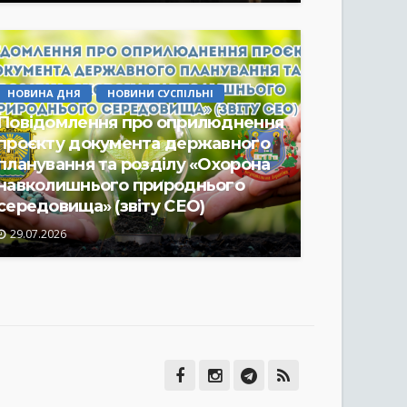
НОВИНА ДНЯ
НОВИНИ СУСПІЛЬНІ
Повідомлення про оприлюднення
проєкту документа державного
планування та розділу «Охорона
навколишнього природнього
середовища» (звіту СЕО)
29.07.2026