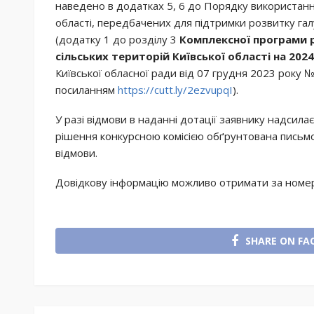
наведено в додатках 5, 6 до Порядку використанн
області, передбачених для підтримки розвитку га
(додатку 1 до розділу 3
Комплексної програми р
сільських територій Київської області на 20
Київської обласної ради від 07 грудня 2023 року 
посиланням
https://cutt.ly/2ezvupqI
).
У разі відмови в наданні дотації заявнику надсила
рішення конкурсною комісією обґрунтована письмо
відмови.
Довідкову інформацію можливо отримати за номер
SHARE ON FA