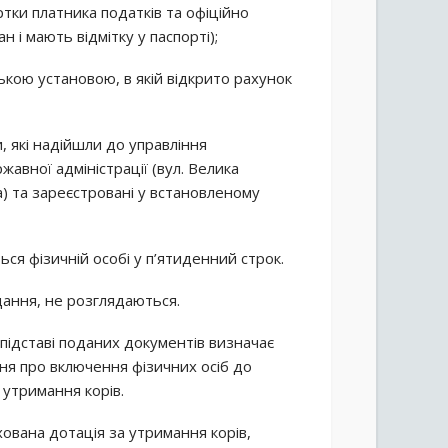
ртки платника податків та офіційно
і мають відмітку у паспорті);
ською установою, в якій відкрито рахунок
 які надійшли до управління
авної адміністрації (вул. Велика
ua) та зареєстровані у встановленому
ся фізичній особі у п’ятиденний строк.
дання, не розглядаються.
 підставі поданих документів визначає
ння про включення фізичних осіб до
 утримання корів.
хована дотація за утримання корів,