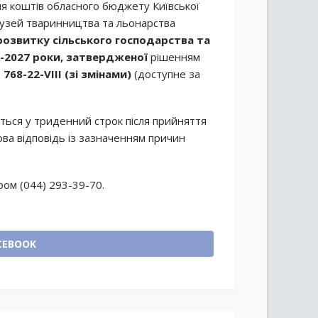
я коштів обласного бюджету Київської
лузей тваринництва та льонарства
озвитку сільського господарства та
24-2027 роки, затвердженої
рішенням
№
768-22-VIII (зі змінами)
(доступне за
ється у триденний строк після прийняття
ва відповідь із зазначенням причин
ом (044) 293-39-70.
CEBOOK