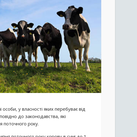
особи, у власності яких перебуває від
повідно до законодавства, які
я поточного року.
ипня поточного року корову в сумі до 1