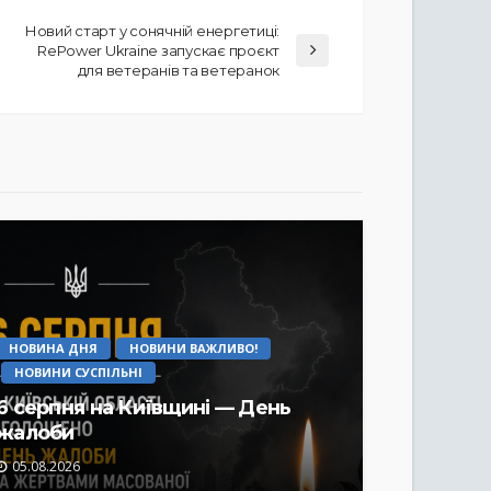
Новий старт у сонячній енергетиці:
RePower Ukraine запускає проєкт
для ветеранів та ветеранок
НОВИНА ДНЯ
НОВИНИ ВАЖЛИВО!
НОВИНИ СУСПІЛЬНІ
6 серпня на Київщині — День
жалоби
05.08.2026