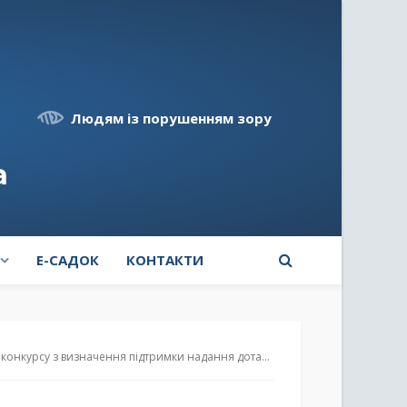
Людям із порушенням зору
а
E-САДОК
КОНТАКТИ
ння підтримки надання дотації фізичним особам за утримання корів