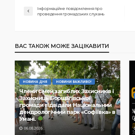
Інформаційне повідомлення про
проведення громадських слухань
ВАС ТАКОЖ МОЖЕ ЗАЦІКАВИТИ
НОВИНА ДНЯ
НОВИНИ ВАЖЛИВО!
Члени сімей загиблих Захисників і
Захисниць Борщагівської
громади відвідали Національний
дендрологічний парк «Софіївка» в
Умані.
06.08.2026