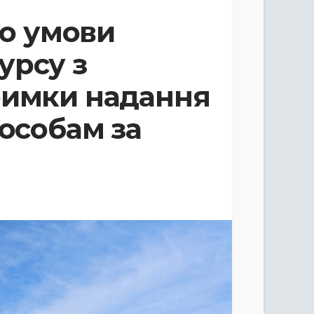
о умови
урсу з
римки надання
 особам за