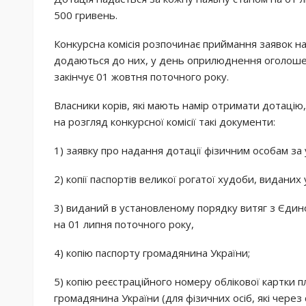
500 гривень.
Конкурсна комісія розпочинає приймання заявок на
додаються до них, у день оприлюднення оголоше
закінчує 01 жовтня поточного року.
Власники корів, які мають намір отримати дотаці
на розгляд конкурсної комісії такі документи:
1) заявку про надання дотації фізичним особам за 
2) копії паспортів великої рогатої худоби, видани
3) виданий в установленому порядку витяг з Єди
на 01 липня поточного року,
4) копію паспорту громадянина України;
5) копію реєстраційного номеру облікової картки п
громадянина України (для фізичних осіб, які через