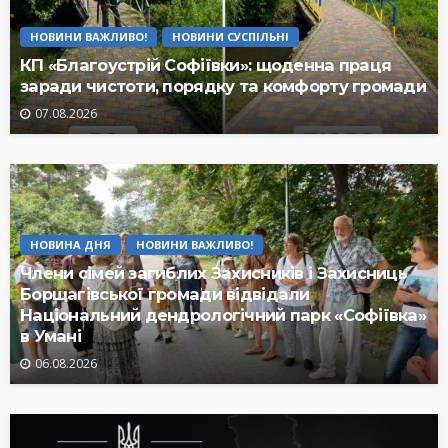
НОВИНИ ВАЖЛИВО!
НОВИНИ СУСПІЛЬНІ
КП «Благоустрій Софіївки»: щоденна праця
заради чистоти, порядку та комфорту громади
07.08.2026
НОВИНА ДНЯ
НОВИНИ ВАЖЛИВО!
Члени сімей загиблих Захисників і Захисниць
Борщагівської громади відвідали
Національний дендрологічний парк «Софіївка»
в Умані
06.08.2026