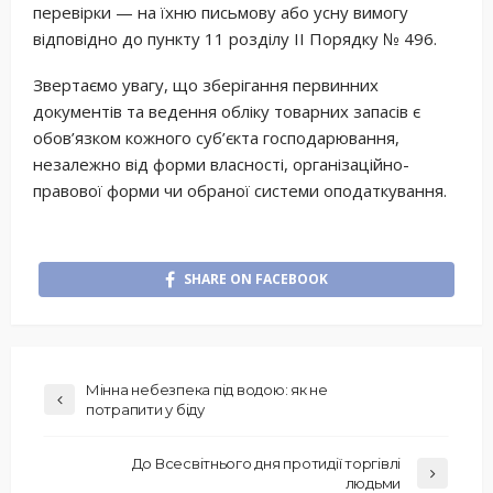
перевірки — на їхню письмову або усну вимогу
відповідно до пункту 11 розділу II Порядку № 496.
Звертаємо увагу, що зберігання первинних
документів та ведення обліку товарних запасів є
обов’язком кожного суб’єкта господарювання,
незалежно від форми власності, організаційно-
правової форми чи обраної системи оподаткування.
SHARE ON FACEBOOK
Мінна небезпека під водою: як не
потрапити у біду
До Всесвітнього дня протидії торгівлі
людьми