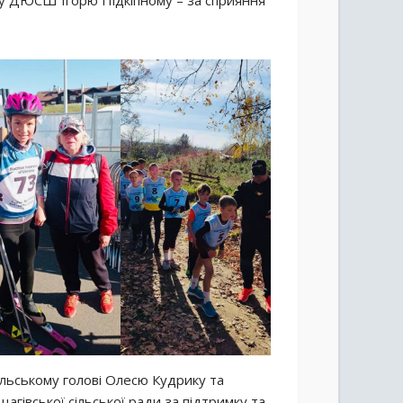
ру ДЮСШ Ігорю Підкіпному – за сприяння
ьському голові Олесю Кудрику та
агівської сільської ради за підтримку та