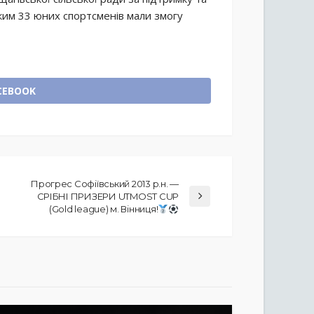
ким 33 юних спортсменів мали змогу
CEBOOK
Прогрес Софіївський 2013 р.н. —
СРІБНІ ПРИЗЕРИ UTMOST CUP
(Gold league) м. Вінниця!