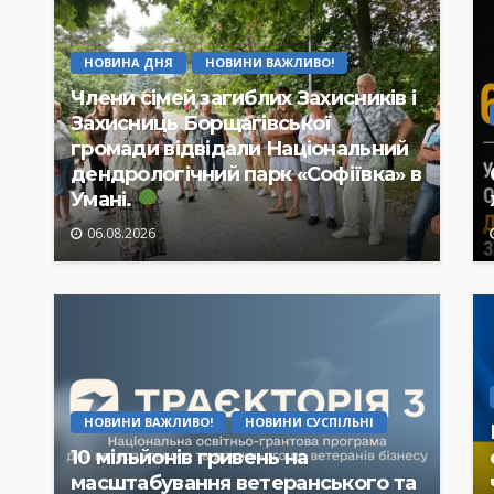
НОВИНА ДНЯ
НОВИНИ ВАЖЛИВО!
Члени сімей загиблих Захисників і
Захисниць Борщагівської
громади відвідали Національний
дендрологічний парк «Софіївка» в
Умані.
06.08.2026
НОВИНИ ВАЖЛИВО!
НОВИНИ СУСПІЛЬНІ
10 мільйонів гривень на
масштабування ветеранського та