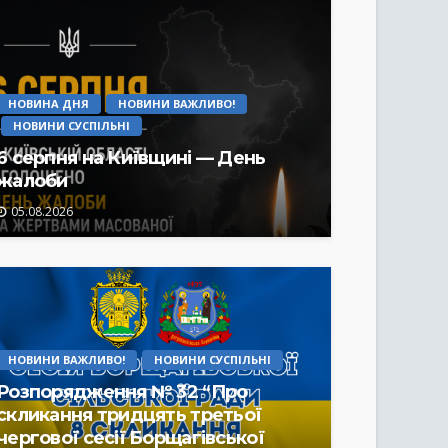
НОВИНА ДНЯ
НОВИНИ ВАЖЛИВО!
НОВИНИ СУСПІЛЬНІ
6 серпня на Київщині — День
жалоби
05.08.2026
НОВИНИ ВАЖЛИВО!
НОВИНИ СУСПІЛЬНІ
Розпорядження № 32 “Про
скликання тридцять третьої
чергової сесії Борщагівської