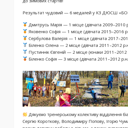
до зимових стартів!
Результат чудовий — 6 медалей у КЗ ДЮСШ «Б
Дмитрусь Марія — 1 місце (дівчата 2009–2010 р
Яковенко Софія — 1 місце (дівчата 2015–2016 р.
Сербулова Валерія — 1 місце (дівчата 2017–2018
Біленко Олена — 2 місце (дівчата 2011–2012 р.н
Пустиннік Євгеній — 2 місце (юнаки 2011–2012 р
Біленко Софія — 3 місце (дівчата 2011–2012 р.н.
Дякуємо тренерському колективу відділення біат
Сергію Короткову, Володимиру Попову, Ігорю Чум