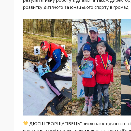
результативну роботу з дітьми, а також директо
розвитку дитячого та юнацького спорту в громаді.
ДЮСШ “БОРЩАГІВЕЦЬ” висловлює вдячність сіл
управлінню освіти, культури, молоді та спорту Борщ