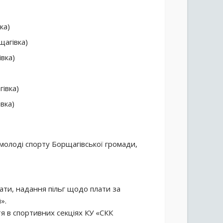
ка)
щагівка)
івка)
гівка)
вка)
 молоді спорту Борщагівської громади,
ти, надання пільг щодо плати за
».
я в спортивних секціях КУ «СКК