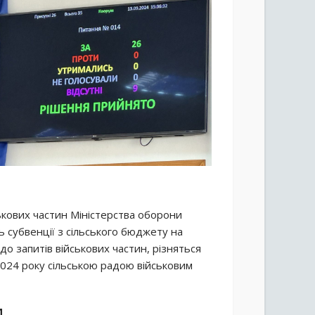
ськових частин Міністерства оборони
ь субвенції з сільського бюджету на
до запитів військових частин, різняться
у 2024 року сільською радою військовим
И