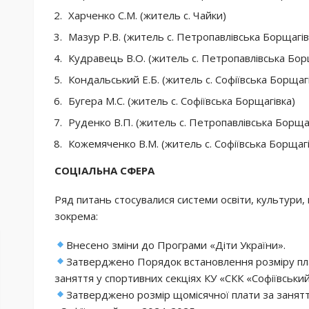
Харченко С.М. (житель с. Чайки)
Мазур Р.В. (житель с. Петропавлівська Борщагів
Кудравець В.О. (житель с. Петропавлівська Бор
Кондальський Е.Б. (житель с. Софіївська Борщаг
Бугера М.С. (житель с. Софіївська Борщагівка)
Руденко В.П. (житель с. Петропавлівська Борща
Кожемяченко В.М. (житель с. Софіївська Борщагі
СОЦІАЛЬНА СФЕРА
Ряд питань стосувалися системи освіти, культури,
зокрема:
Внесено зміни до Програми «Діти України».
Затверджено Порядок встановлення розміру пла
заняття у спортивних секціях КУ «СКК «Софіївський
Затверджено розмір щомісячної плати за занятт