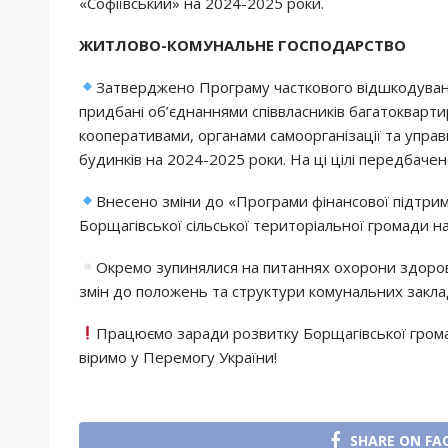
«Софіївський» на 2024-2025 роки.
ЖИТЛОВО-КОМУНАЛЬНЕ ГОСПОДАРСТВО
Затверджено Програму часткового відшкодуванн
придбані об’єднаннями співвласників багатокварт
кооперативами, органами самоорганізації та упр
будинків на 2024-2025 роки. На ці цілі передбачен
Внесено зміни до «Програми фінансової підтри
Борщагівської сільської територіальної громади на
Окремо зупинялися на питаннях охорони здоров
змін до положень та структури комунальних закла
Працюємо заради розвитку Борщагівської громад
віримо у Перемогу України!
SHARE ON FA