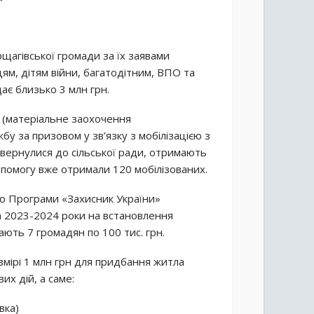
агівської громади за їх заявами
цям, дітям війни, багатодітним, ВПО та
дає близько 3 млн грн.
 (матеріальне заохочення
у за призовом у зв’язку з мобілізацією з
 звернулися до сільської ради, отримають
допомогу вже отримали 120 мобілізованих.
о Програми «Захисник України»
на 2023-2024 роки на встановлення
ють 7 громадян по 100 тис. грн.
мірі 1 млн грн для придбання житла
их дій, а саме:
вка)