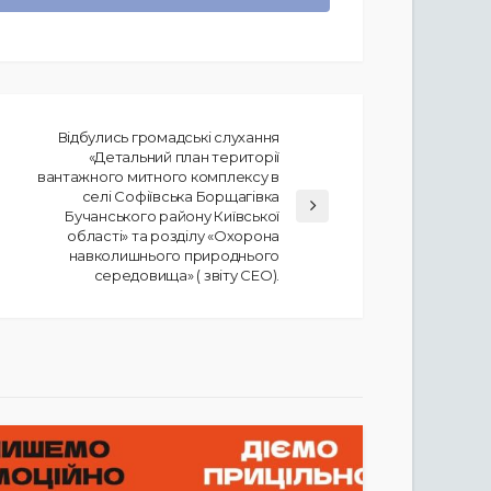
Відбулись громадські слухання
«Детальний план території
вантажного митного комплексу в
селі Софіївська Борщагівка
Бучанського району Київської
області» та розділу «Охорона
навколишнього природнього
середовища» ( звіту СЕО).