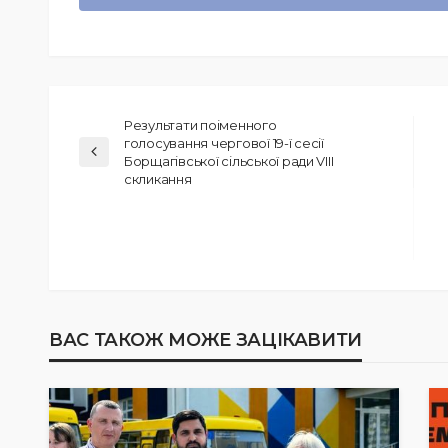
Результати поіменного
голосування чергової 19-ї сесії
Борщагівської сільської ради VIII
скликання
ВАС ТАКОЖ МОЖЕ ЗАЦІКАВИТИ