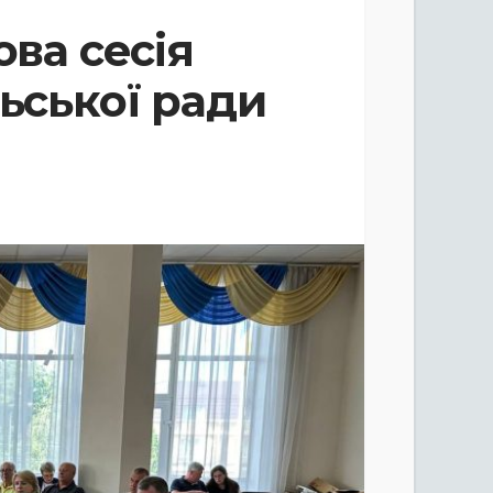
ова сесія
льської ради