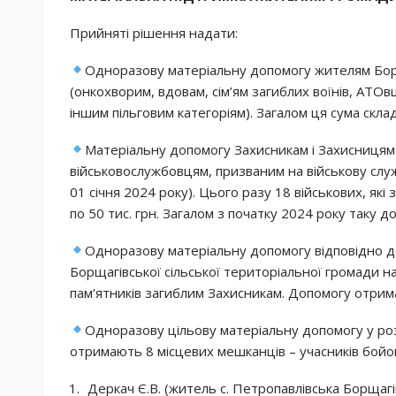
Прийняті рішення надати:
Одноразову матеріальну допомогу жителям Борщ
(онкохворим, вдовам, сім’ям загиблих воїнів, АТОв
іншим пільговим категоріям). Загалом ця сума скла
Матеріальну допомогу Захисникам і Захисницям
військовослужбовцям, призваним на військову служб
01 січня 2024 року). Цього разу 18 військових, які
по 50 тис. грн. Загалом з початку 2024 року таку 
Одноразову матеріальну допомогу відповідно д
Борщагівської сільської територіальної громади 
пам’ятників загиблим Захисникам. Допомогу отрима
Одноразову цільову матеріальну допомогу у роз
отримають 8 місцевих мешканців – учасників бойов
Деркач Є.В. (житель с. Петропавлівська Борщагі