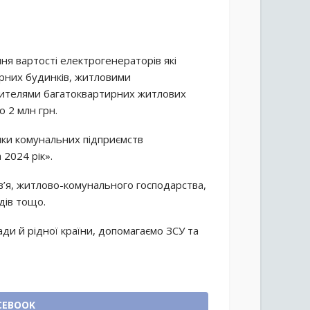
я вартості електрогенераторів які
ирних будинків, житловими
авителями багатоквартирних житлових
о 2 млн грн.
мки комунальних підприємств
 2024 рік».
’я, житлово-комунального господарства,
дів тощо.
и й рідної країни, допомагаємо ЗСУ та
CEBOOK