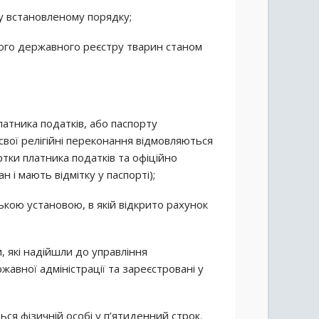
х у встановленому порядку;
ного державного реєстру тварин станом
латника податків, або паспорту
 свої релігійні переконання відмовляються
ртки платника податків та офіційно
і мають відмітку у паспорті);
ською установою, в якій відкрито рахунок
 які надійшли до управління
авної адміністрації та зареєстровані у
ся фізичній особі у п’ятиденний строк.