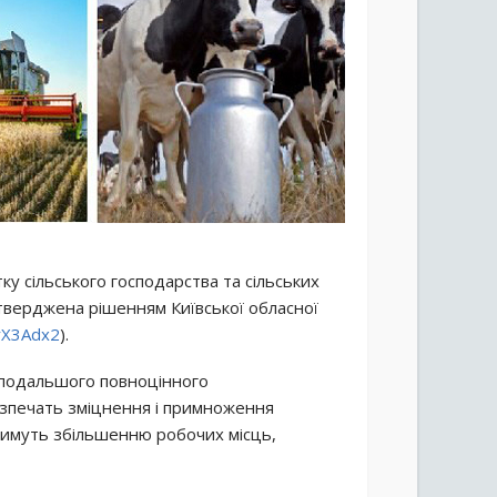
тку сільського господарства та сільських
атверджена рішенням Київської обласної
1rX3Adx2
).
подальшого повноцінного
безпечать зміцнення і примноження
ятимуть збільшенню робочих місць,