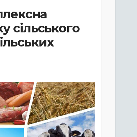
мплексна
у сільського
сільських