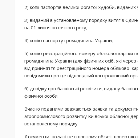
2) копії паспортів великої рогатої худоби, видани
3) виданий в установленому порядку витяг з Єди
на 01 липня поточного року,
4) копію паспорту громадянина України;
5) копію реєстраційного номеру облікової картки п
громадянина України (для фізичних осіб, які через
від прийняття реєстраційного номера облікової ка
повідомили про це відповідний контролюючий орган 
6) довідку про банківські реквізити, видану банків
фізичної особи.
Вчасно поданими вважаються заявка та документи,
агропромислового розвитку Київської обласної держ
встановленому порядку.
Документи, подані не в повному обсязі, повертають