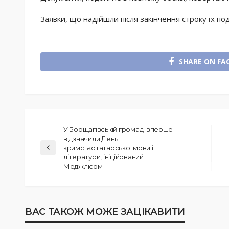
Заявки, що надійшли після закінчення строку їх по
SHARE ON FA
У Борщагівській громаді вперше
відзначили День
кримськотатарської мови і
літератури, ініційований
Меджлісом
ВАС ТАКОЖ МОЖЕ ЗАЦІКАВИТИ