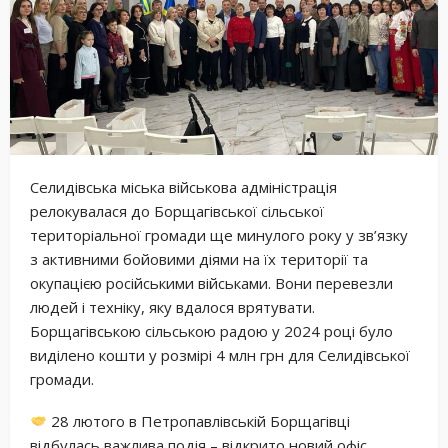
Селидівська міська військова адміністрація
релокувалася до Борщагівської сільської
територіальної громади ще минулого року у зв’язку
з активними бойовими діями на їх території та
окупацією російськими військами. Вони перевезли
людей і техніку, яку вдалося врятувати.
Борщагівською сільською радою у 2024 році було
виділено кошти у розмірі 4 млн грн для Селидівської
громади.
28 лютого в Петропавлівській Борщагівці
відбулась важлива подія – відкрито новий офіс