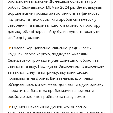
російськими військами Донецької області та про
роботу Селидівської МВА за 2024 рік. Він подякував
Борщагівській громаді за гостинність та фінансову
підтримку, а також усім, хто зробив свій внесок у
створення та відкриття цього важливого простору
для людей, які через війну були змушені покинути
свої рідні домівки.
Голова Борщагівської сільської ради Олесь
КУДРИК, своєю чергою, подякував жителям
Селидівської громади й усієї Донецької області за
стійкість та віру. Подякував Захисникам і Захисницям
за захист, силу та витримку, яку вони щодня
проявляють на фронті. Він зазначив, що тільки
об’єднавшись, ми зможемо допомогти один одному
впоратись з багатьма проблемами та подолати
російське зло, яке прийшло на нашу землю.
Від імені начальника Донецької обласної
військової адміністрації Вадима ФІЛАШКІНА вручили