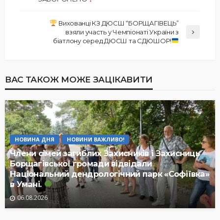
Вихованці КЗ ДЮСШ “БОРЩАГІВЕЦЬ”
взяли участь у Чемпіонаті України з
біатлону серед ДЮСШ та СДЮШОР!
ВАС ТАКОЖ МОЖЕ ЗАЦІКАВИТИ
НОВИНА ДНЯ
НОВИНИ ВАЖЛИВО!
Члени сімей загиблих Захисників і Захисниць
Борщагівської громади відвідали
Національний дендрологічний парк «Софіївка»
в Умані.
06.08.2026