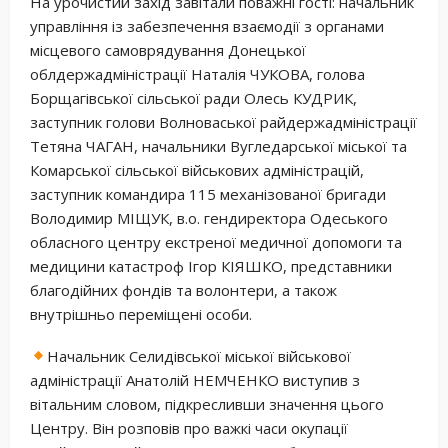
На урочистий захід завітали поважні гості: начальник
управління із забезпечення взаємодії з органами
місцевого самоврядування Донецької
облдержадміністрації Наталія ЧУКОВА, голова
Борщагівської сільської ради Олесь КУДРИК,
заступник голови Волноваської райдержадміністрації
Тетяна ЧАГАН, начальники Вугледарської міської та
Комарської сільської військових адміністрацій,
заступник командира 115 механізованої бригади
Володимир МІЩУК, в.о. гендиректора Одеського
обласного центру екстреної медичної допомоги та
медицини катастроф Ігор КІЯШКО, представники
благодійних фондів та волонтери, а також
внутрішньо переміщені особи.
Начальник Селидівської міської військової
адміністрації Анатолій НЕМЧЕНКО виступив з
вітальним словом, підкресливши значення цього
Центру. Він розповів про важкі часи окупації