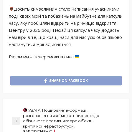
Досить символічним стало написання учасниками
події своїх мрій та побажань на майбутнє для капсули
часу, яку пообіцяли відкрити на річницю відкриття
Центру у 2026 році. Нехай ця капсула часу додасть
нам віри в те, що кращі часи для нас усіх обов’язково
настануть, а мрії здійсняться.
Разом ми – непереможна сила!
SHARE ON FACEBOOK
УВАГА! Поширення інформації,
розголошення якої може призвести до
обізнаності противника про об’єкти
критичної інфраструктури,
ЗАБОРОНЕНО