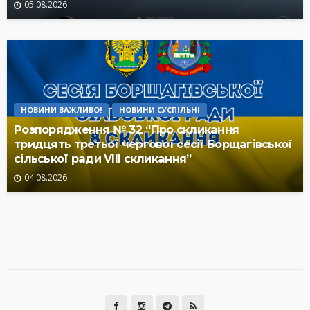
05.08.2026
НОВИНИ ВАЖЛИВО!
НОВИНИ СУСПІЛЬНІ
Розпорядження № 32 “Про скликання
тридцять третьої чергової сесії Борщагівської
сільської ради VIII скликання”
04.08.2026