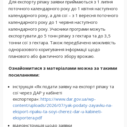
Для експорту ріпаку заявки приймаються з 1 липня
поточного календарного року до 1 квітня наступного
календарного року, а для сої – з 1 вересня поточного
календарного року до 1 червня наступного
календарного року. Учасники програми можуть
експортувати до 5 тонн ріпаку з гектара та до 3,5
тонни сої з гектара. Також передбачено можливість
одноразового коригування інформації щодо
планового або фактичного збору врожаю.
Ознайомитися з матеріалами можна за такими
посиланнями:
інструкція «Як подати заявку на експорт ріпаку та
сої через ДАР у кабінеті
експортера»:
https://www.dar.gov.ua/wp-
content/uploads/2026/07/yak-podaty-zayavku-na-
eksport-ripaku-ta-soyi-cherez-dar-u-kabineti-
eksportera.pdf
відеоінструкція щодо заявки