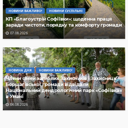
НОВИНИ ВАЖЛИВО!
НОВИНИ СУСПІЛЬНІ
КП «Благоустрій Софіївки»: щоденна праця
заради чистоти, порядку та комфорту громади
07.08.2026
НОВИНА ДНЯ
НОВИНИ ВАЖЛИВО!
Члени сімей загиблих Захисників і Захисниць
Борщагівської громади відвідали
Національний дендрологічний парк «Софіївка»
в Умані
06.08.2026