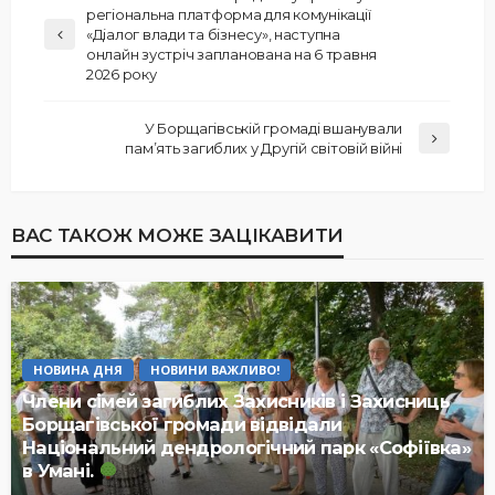
регіональна платформа для комунікації
«Діалог влади та бізнесу», наступна
онлайн зустріч запланована на 6 травня
2026 року
У Борщагівській громаді вшанували
пам’ять загиблих у Другій світовій війні
ВАС ТАКОЖ МОЖЕ ЗАЦІКАВИТИ
НОВИНА ДНЯ
НОВИНИ ВАЖЛИВО!
Члени сімей загиблих Захисників і Захисниць
Борщагівської громади відвідали
Національний дендрологічний парк «Софіївка»
в Умані.