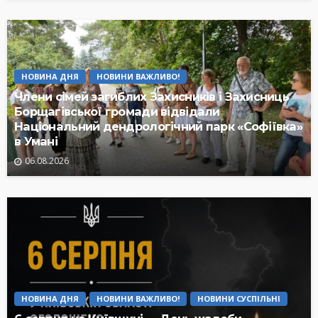
НОВИНА ДНЯ
НОВИНИ ВАЖЛИВО!
Члени сімей загиблих Захисників і Захисниць
Борщагівської громади відвідали
Національний дендрологічний парк «Софіївка»
в Умані
06.08.2026
НОВИНА ДНЯ
НОВИНИ ВАЖЛИВО!
НОВИНИ СУСПІЛЬНІ