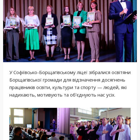
У Софіївсько-Борщагівському ліцеї зібралися освітяни
Борщагівської громади для відзначення досягнень
працівників освіти, культури та спорту — людей, які
надихають, мотивують та об’єднують нас усіх.