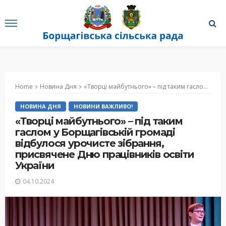
Home
Новина Дня
«Творці майбутнього» – під таким гаслом у Борщагівській громаді відбулося урочисте зібрання, присвячене Дню працівників освіти України
НОВИНА ДНЯ
НОВИНИ ВАЖЛИВО!
«Творці майбутнього» – під таким
гаслом у Борщагівській громаді
відбулося урочисте зібрання,
присвячене Дню працівників освіти
України
04.10.2024