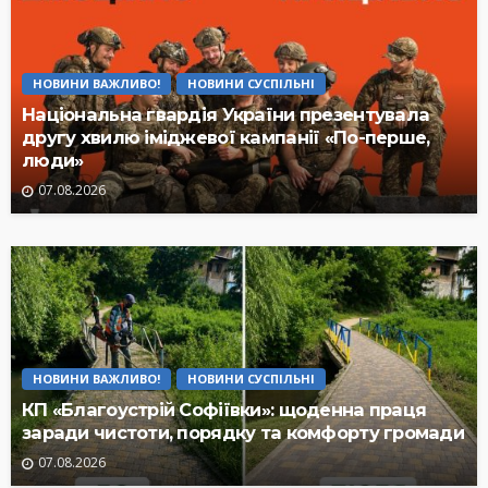
НОВИНИ ВАЖЛИВО!
НОВИНИ СУСПІЛЬНІ
Національна гвардія України презентувала
другу хвилю іміджевої кампанії «По-перше,
люди»
07.08.2026
НОВИНИ ВАЖЛИВО!
НОВИНИ СУСПІЛЬНІ
КП «Благоустрій Софіївки»: щоденна праця
заради чистоти, порядку та комфорту громади
07.08.2026