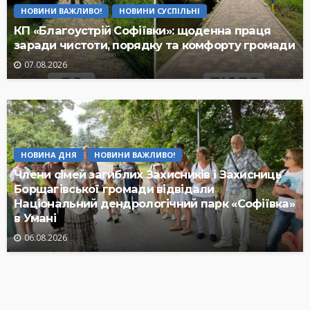
НОВИНИ ВАЖЛИВО!
НОВИНИ СУСПІЛЬНІ
КП «Благоустрій Софіївки»: щоденна праця
заради чистоти, порядку та комфорту громади
07.08.2026
НОВИНА ДНЯ
НОВИНИ ВАЖЛИВО!
Члени сімей загиблих Захисників і Захисниць
Борщагівської громади відвідали
Національний дендрологічний парк «Софіївка»
в Умані
06.08.2026