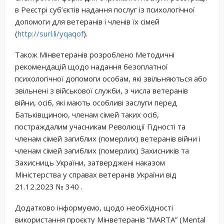
в Реєстрі суб’єктів надання послуг із психологічної
допомоги для ветеранів і членів їх сімей
(
http://surl.li/yqaqof
).
Також Мінветеранів розроблено Методичні
рекомендацій щодо надання безоплатної
психологічної допомоги особам, які звільняються або
звільнені з військової служби, з числа ветеранів
війни, осіб, які мають особливі заслуги перед
Батьківщиною, членам сімей таких осіб,
постраждалим учасникам Революції Гідності та
членам сімей загиблих (померлих) ветеранів війни і
членам сімей загиблих (померлих) Захисників та
Захисниць України, затверджені наказом
Міністерства у справах ветеранів України від
21.12.2023 № 340 .
Додатково інформуємо, щодо необхідності
використання проєкту Мінветеранів “MARTA” (Mental