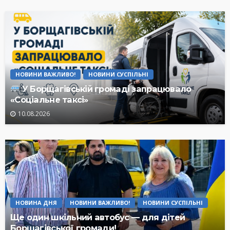
НОВИНИ ВАЖЛИВО!
НОВИНИ СУСПІЛЬНІ
У Борщагівській громаді запрацювало
«Соціальне таксі»
10.08.2026
НОВИНА ДНЯ
НОВИНИ ВАЖЛИВО!
НОВИНИ СУСПІЛЬНІ
Ще один шкільний автобус — для дітей
Борщагівської громади!