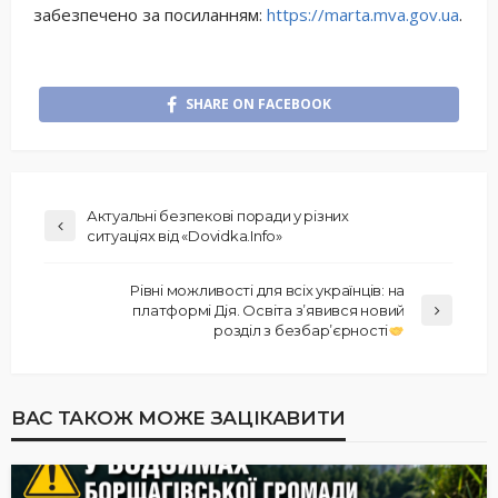
забезпечено за посиланням:
https://marta.mva.gov.ua
.
SHARE ON FACEBOOK
Актуальні безпекові поради у різних
ситуаціях від «Dovidka.Info»
Рівні можливості для всіх українців: на
платформі Дія. Освіта зʼявився новий
розділ з безбарʼєрності
ВАС ТАКОЖ МОЖЕ ЗАЦІКАВИТИ