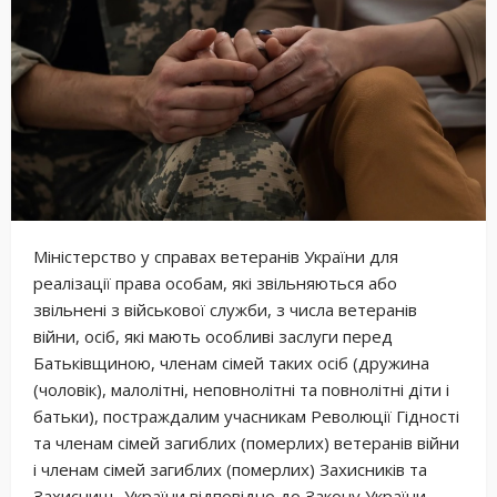
Міністерство у справах ветеранів України для
реалізації права особам, які звільняються або
звільнені з військової служби, з числа ветеранів
війни, осіб, які мають особливі заслуги перед
Батьківщиною, членам сімей таких осіб (дружина
(чоловік), малолітні, неповнолітні та повнолітні діти і
батьки), постраждалим учасникам Революції Гідності
та членам сімей загиблих (померлих) ветеранів війни
і членам сімей загиблих (померлих) Захисників та
Захисниць України відповідно до Закону України