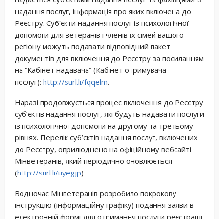
надання послуг, інформація про яких включена до
Реєстру. Суб’єкти надання послуг із психологічної
допомоги для ветеранів і членів їх сімей вашого
регіону можуть подавати відповідний пакет
документів для включення до Реєстру за посиланням
на “Кабінет надавача” (Кабінет отримувача
послуг):
http://surl.li/fqqelm
.
Наразі продовжується процес включення до Реєстру
суб’єктів надання послуг, які будуть надавати послуги
із психологічної допомоги на другому та третьому
рівнях. Перелік суб’єктів надання послуг, включених
до Реєстру, оприлюднено на офіційному вебсайті
Мінветеранів, який періодично оновлюється
(
http://surl.li/uyegjp
).
Водночас Мінветеранів розробило покрокову
інструкцію (інформаційну графіку) подання заяви в
електронній формі для отримання послуги реєстрації