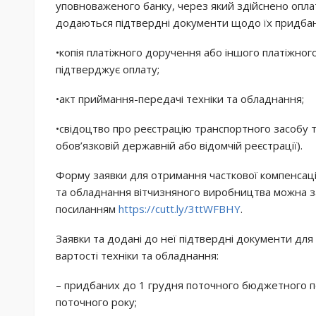
уповноваженого банку, через який здійснено оплат
додаються підтвердні документи щодо їх придбанн
•копія платіжного доручення або іншого платіжно
підтверджує оплату;
•акт приймання-передачі техніки та обладнання;
•свідоцтво про реєстрацію транспортного засобу т
обов’язковій державній або відомчій реєстрації).
Форму заявки для отримання часткової компенсації
та обладнання вітчизняного виробництва можна за
посиланням
https://cutt.ly/3ttWFBHY
.
Заявки та додані до неї підтвердні документи для
вартості техніки та обладнання:
– придбаних до 1 грудня поточного бюджетного п
поточного року;