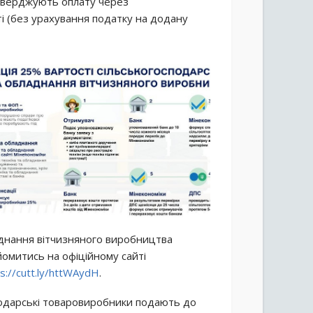
тверджують оплату через
ті (без урахування податку на додану
ладнання вітчизняного виробництва
йомитись на офіційному сайті
s://cutt.ly/httWAydH
.
подарські товаровиробники подають до