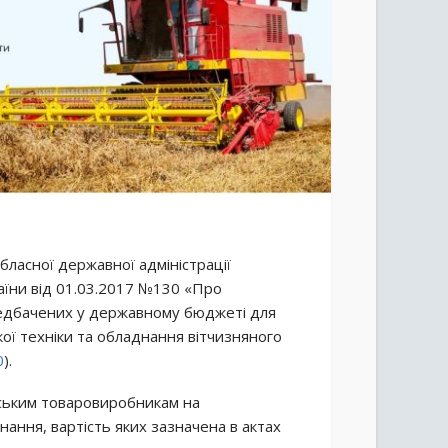
бласної державної адміністрації
раїни від 01.03.2017 №130 «Про
едбачених у державному бюджеті для
кої техніки та обладнання вітчизняного
0
).
рським товаровиробникам на
нання, вартість яких зазначена в актах