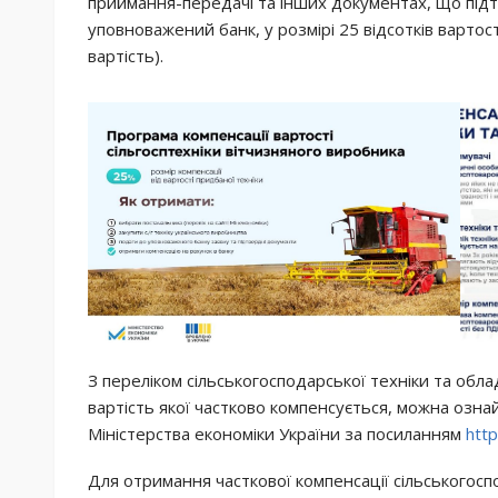
приймання-передачі та інших документах, що під
уповноважений банк, у розмірі 25 відсотків вартос
вартість).
З переліком сільськогосподарської техніки та об
вартість якої частково компенсується, можна озна
Міністерства економіки України за посиланням
http
Для отримання часткової компенсації сільськогос