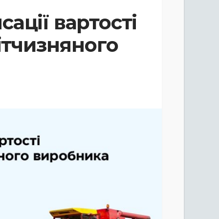
ації вартості
вітчизняного