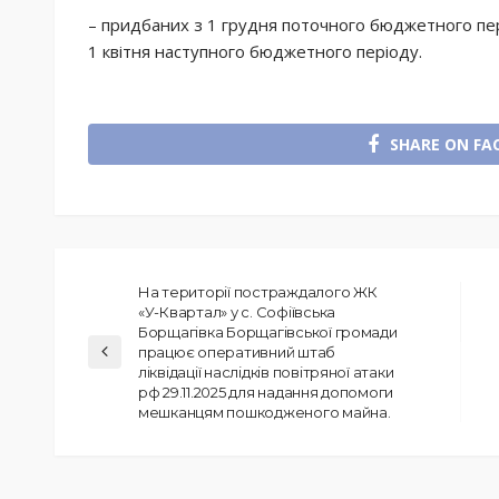
– придбаних з 1 грудня поточного бюджетного пе
1 квітня наступного бюджетного періоду.
SHARE ON FA
На території постраждалого ЖК
«У-Квартал» у с. Софіївська
Борщагівка Борщагівської громади
працює оперативний штаб
ліквідації наслідків повітряної атаки
рф 29.11.2025 для надання допомоги
мешканцям пошкодженого майна.