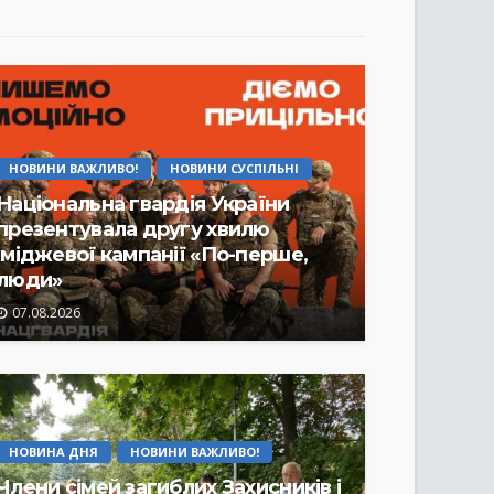
НОВИНИ ВАЖЛИВО!
НОВИНИ СУСПІЛЬНІ
Національна гвардія України
презентувала другу хвилю
іміджевої кампанії «По-перше,
люди»
07.08.2026
НОВИНА ДНЯ
НОВИНИ ВАЖЛИВО!
Члени сімей загиблих Захисників і