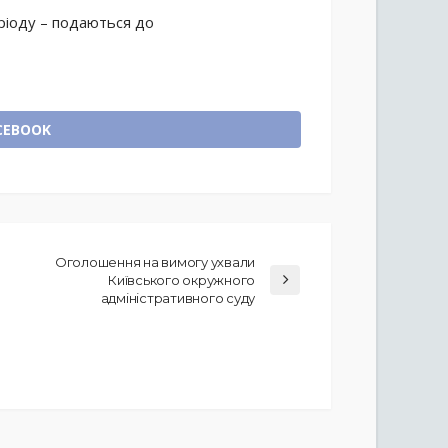
ріоду – подаються до
CEBOOK
Оголошення на вимогу ухвали
Київського окружного
адміністративного суду