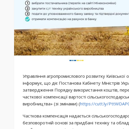
Управління агропромислового розвитку Київської о
інформує, що діє Постанова Кабінету Міністрів Ук
затвердження Порядку використання коштів, пер
часткової компенсації вартості сільськогосподарсь
виробництва» (зі змінами) (
https://cutt.ly/PttWDAP
Часткова компенсація надається сільськогоспода
безповоротній основі за придбані техніку та облад