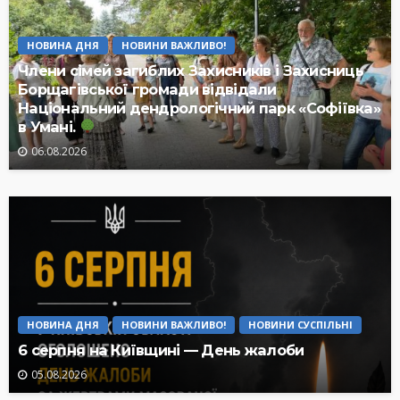
НОВИНА ДНЯ
НОВИНИ ВАЖЛИВО!
Члени сімей загиблих Захисників і Захисниць
Борщагівської громади відвідали
Національний дендрологічний парк «Софіївка»
в Умані.
06.08.2026
НОВИНА ДНЯ
НОВИНИ ВАЖЛИВО!
НОВИНИ СУСПІЛЬНІ
6 серпня на Київщині — День жалоби
05.08.2026