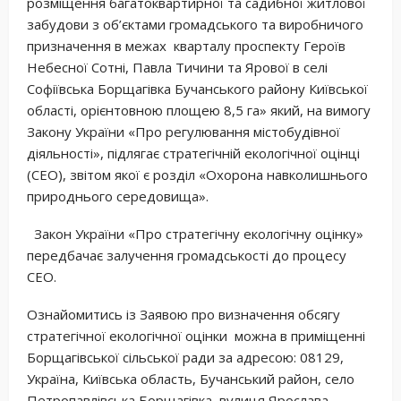
розміщення багатоквартирної та садибної житлової
забудови з об’єктами громадського та виробничого
призначення в межах кварталу проспекту Героїв
Небесної Сотні, Павла Тичини та Ярової в селі
Софіївська Борщагівка Бучанського району Київської
області, орієнтовною площею 8,5 га» який, на вимогу
Закону України «Про регулювання містобудівної
діяльності», підлягає стратегічній екологічної оцінці
(СЕО), звітом якої є розділ «Охорона навколишнього
природнього середовища».
Закон України «Про стратегічну екологічну оцінку»
передбачає залучення громадськості до процесу
СЕО.
Ознайомитись із Заявою про визначення обсягу
стратегічної екологічної оцінки можна в приміщенні
Борщагівської сільської ради за адресою: 08129,
Україна, Київська область, Бучанський район, село
Петропавлівська Борщагівка, вулиця Ярослава