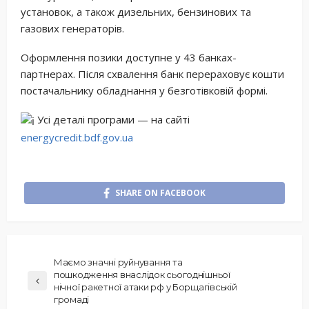
установок, а також дизельних, бензинових та
газових генераторів.
Оформлення позики доступне у 43 банках-
партнерах. Після схвалення банк перераховує кошти
постачальнику обладнання у безготівковій формі.
Усі деталі програми — на сайті
energycredit.bdf.gov.ua
SHARE ON FACEBOOK
Маємо значні руйнування та
пошкодження внаслідок сьогоднішньої
нічної ракетної атаки рф у Борщагівській
громаді