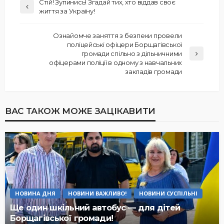
Стій! Зупинись! Згадай тих, хто віддав своє
життя за Україну!
Ознайомче заняття з безпеки провели
поліцейські офіцери Борщагівської
громади спільно з дільничними
офіцерами поліції в одному з навчальних
закладів громади
ВАС ТАКОЖ МОЖЕ ЗАЦІКАВИТИ
НОВИНА ДНЯ
НОВИНИ ВАЖЛИВО!
НОВИНИ СУСПІЛЬНІ
Ще один шкільний автобус — для дітей
Борщагівської громади!