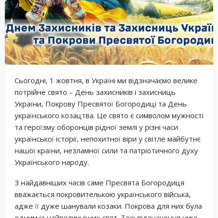
Сьогодні, 1 жовтня, в Україні ми відзначаємо велике
потрійне свято – День захисників і захисниць
України, Покрову Пресвятої Богородиці та День
українського козацтва. Це свято є символом мужності
та героїзму оборонців рідної землі у різні часи
української історії, непохитної віри у світле майбутнє
нашої країни, незламної сили та патріотичного духу
Українського народу.
З найдавніших часів саме Пресвята Богородиця
вважається
покровителькою українського війська,
адже її дуже шанували козаки. Покрова для них була
одним із найвеличніших свят. Тож відзначення нині