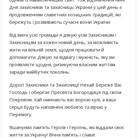
Дня захисників та захисниць України у цей день є
продовженням славетних козацьких традицій, які
бережуть і розвивають сучасні воїни України.
Від імені усієї громади я дякую усім Захисникам і
Захисницям за кожен новий день, за можливість
жити на вільній землі, щодня працювати й
допомагати. Дякую за відвагу і мужність, яку ви
проявляєте щодня, ризикуючи власним життям
заради майбутніх поколінь.
Дорогі Захисники та Захисниці! Нехай Береже Вас
Господь і оберігає Пресвята Богородиця під своїм
Покровом. Хай оминають вас ворожі кулі, а ваші
серця будуть наповнені любов’ю та вірою у
Перемогу.
Вшануємо пам’ять Героїв і Героїнь, які віддали своє
життя за Україну! Вічна пам’ять і слава!