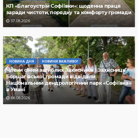
КП «Благоустрій Софіївки»: щоденна праця
заради чистоти, порядку та комфорту громади
07.08.2026
НОВИНА ДНЯ
НОВИНИ ВАЖЛИВО!
Члени сімей загиблих Захисників і Захисниць
Борщагівської громади відвідали
Національний дендрологічний парк «Софіївка»
в Умані
06.08.2026