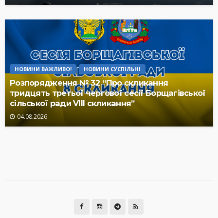
НОВИНИ ВАЖЛИВО!
НОВИНИ СУСПІЛЬНІ
Розпорядження № 32 “Про скликання
тридцять третьої чергової сесії Борщагівської
сільської ради VIII скликання”
04.08.2026