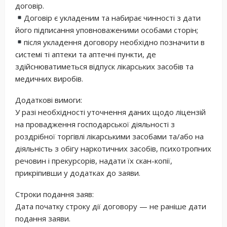
договір.
Договір є укладеним та набирає чинності з дати
його підписання уповноваженими особами сторін;
після укладення договору необхідно позначити в
системі ті аптеки та аптечні пункти, де
здійснюватиметься відпуск лікарських засобів та
медичних виробів.
Додаткові вимоги:
У разі необхідності уточнення даних щодо ліцензій
на провадження господарської діяльності з
роздрібної торгівлі лікарськими засобами та/або на
діяльність з обігу наркотичних засобів, психотропних
речовин і прекурсорів, надати їх скан-копії,
прикріпивши у додатках до заяви.
Строки подання заяв:
Дата початку строку дії договору — не раніше дати
подання заяви.