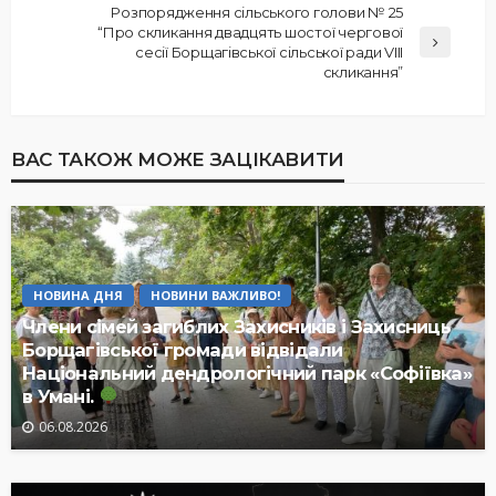
Розпорядження сільського голови № 25
“Про скликання двадцять шостої чергової
сесії Борщагівської сільської ради VIII
скликання”
ВАС ТАКОЖ МОЖЕ ЗАЦІКАВИТИ
НОВИНА ДНЯ
НОВИНИ ВАЖЛИВО!
Члени сімей загиблих Захисників і Захисниць
Борщагівської громади відвідали
Національний дендрологічний парк «Софіївка»
в Умані.
06.08.2026