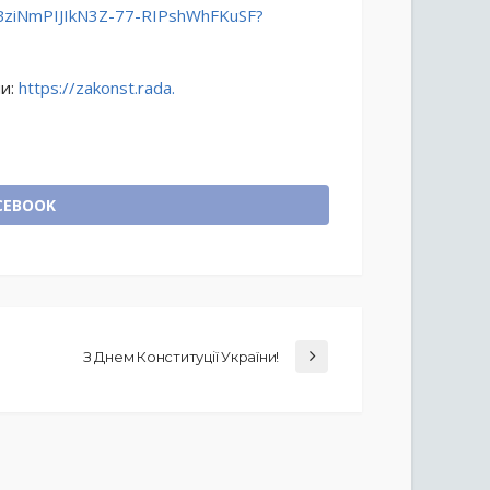
BziNmPIJIkN3Z-77-
RIPshWhFKuSF?
ни:
https://zakonst.rada.
CEBOOK
З Днем Конституції України!