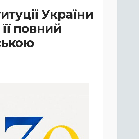
итуції України
її повний
ською