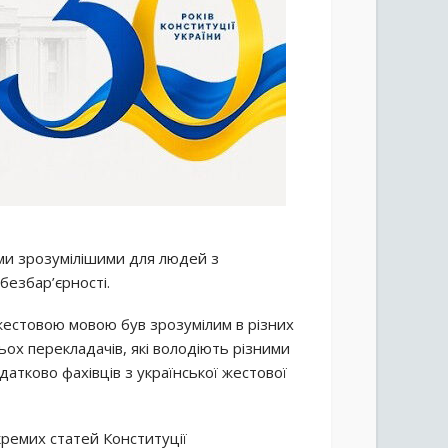
ми зрозумілішими для людей з
безбар’єрності.
жестовою мовою був зрозумілим в різних
ьох перекладачів, які володіють різними
датково фахівців з української жестової
кремих статей Конституції