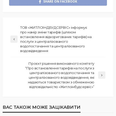
SHARE ON FACEBOOK
ТОВ «ЖИТЛОІНДБУДСЕРВІС» інформує
про намір зміни тарифів (шляхом
встановлення відкоригованих тарифів) на
послуги з централізованого
водопостачання та централізованого
водовідведення
Проєкт рішення виконавчого комітету
“Про встановлення тарифів на послуги з
централізованого водопостачання та
централізованого водовідведення, які
надаються товариством з обмеженою
відповідальністю «Житлоінбудсервіс»”
ВАС ТАКОЖ МОЖЕ ЗАЦІКАВИТИ