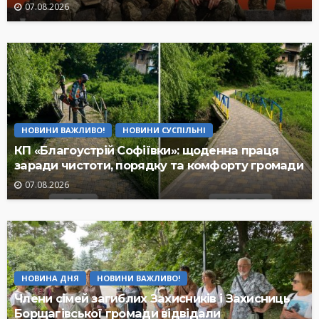
07.08.2026
НОВИНИ ВАЖЛИВО!
НОВИНИ СУСПІЛЬНІ
КП «Благоустрій Софіївки»: щоденна праця
заради чистоти, порядку та комфорту громади
07.08.2026
НОВИНА ДНЯ
НОВИНИ ВАЖЛИВО!
Члени сімей загиблих Захисників і Захисниць
Борщагівської громади відвідали