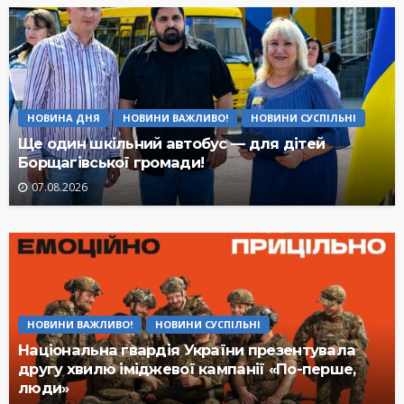
НОВИНА ДНЯ
НОВИНИ ВАЖЛИВО!
НОВИНИ СУСПІЛЬНІ
Ще один шкільний автобус — для дітей
Борщагівської громади!
07.08.2026
НОВИНИ ВАЖЛИВО!
НОВИНИ СУСПІЛЬНІ
Національна гвардія України презентувала
другу хвилю іміджевої кампанії «По-перше,
люди»