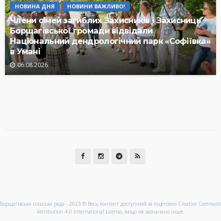
НОВИНА ДНЯ
НОВИНИ ВАЖЛИВО!
Члени сімей загиблих Захисників і Захисниць
Борщагівської громади відвідали
Національний дендрологічний парк «Софіївка»
в Умані
06.08.2026
Борщагівська сільська рада - 2023 © Весь контент доступний за ліцензією Creative Commons
Attribution 4.0 International License, якщо не зазначено інше.