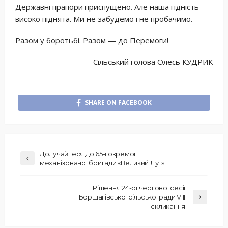
Державні прапори приспущено. Але наша гідність
високо піднята. Ми не забудемо і не пробачимо.
Разом у боротьбі. Разом — до Перемоги!
Сільський голова Олесь КУДРИК
SHARE ON FACEBOOK
Долучайтеся до 65-ї окремої
механізованої бригади «Великий Луг»!
Рішення 24-ої чергової сесії
Борщагівської сільської ради VIII
скликання