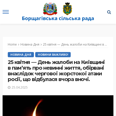
Home
Новина Дня
25 квітня — День жалоби на Київщині в пам’ять про невинні життя, обірвані внаслідок чергової жорстокої атаки росії, що відбулася вчора вночі.
НОВИНА ДНЯ
НОВИНИ ВАЖЛИВО!
25 квітня — День жалоби на Київщині
в пам’ять про невинні життя, обірвані
внаслідок чергової жорстокої атаки
росії, що відбулася вчора вночі.
25.04.2025