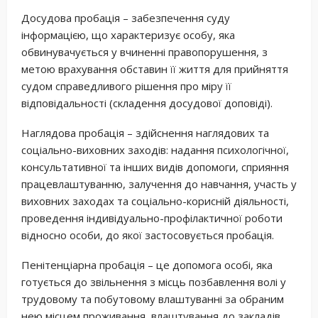
Досудова пробація – забезпечення суду
інформацією, що характеризує особу, яка
обвинувачується у вчиненні правопорушення, з
метою врахування обставин її життя для прийняття
судом справедливого рішення про міру її
відповідальності (складення досудової доповіді).
Наглядова пробація – здійснення наглядових та
соціально-виховних заходів: надання психологічної,
консультативної та інших видів допомоги, сприяння
працевлаштуванню, залучення до навчання, участь у
виховних заходах та соціально-корисній діяльності,
проведення індивідуально-профілактичної роботи
відносно особи, до якої застосовується пробація.
Пенітенціарна пробація – це допомога особі, яка
готується до звільнення з місць позбавлення волі у
трудовому та побутовому влаштуванні за обраним
нею місцем проживання, влаштування до закладів