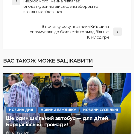
(нерухомого) майна підлягає
оподаткуванню військовим збором на
загальних підставах
З початку року платники Київщини
спрямували до бюджетів громад більше
10 млрд грн
ВАС ТАКОЖ МОЖЕ ЗАЦІКАВИТИ
НОВИНА ДНЯ
НОВИНИ ВАЖЛИВО!
НОВИНИ СУСПІЛЬНІ
Ще один шкільний автобус — для дітей
Борщагівської громади!
07.08.2026