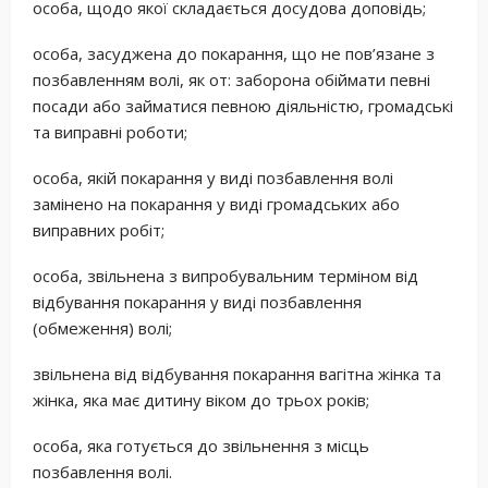
особа, щодо якої складається досудова доповідь;
особа, засуджена до покарання, що не пов’язане з
позбавленням волі, як от: заборона обіймати певні
посади або займатися певною діяльністю, громадські
та виправні роботи;
особа, якій покарання у виді позбавлення волі
замінено на покарання у виді громадських або
виправних робіт;
особа, звільнена з випробувальним терміном від
відбування покарання у виді позбавлення
(обмеження) волі;
звільнена від відбування покарання вагітна жінка та
жінка, яка має дитину віком до трьох років;
особа, яка готується до звільнення з місць
позбавлення волі.